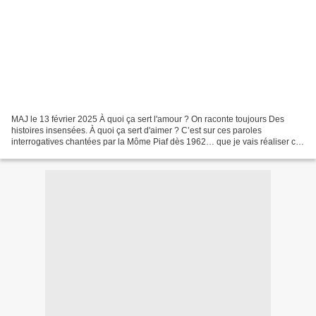
MAJ le 13 février 2025 À quoi ça sert l'amour ? On raconte toujours Des
histoires insensées. À quoi ça sert d'aimer ? C’est sur ces paroles
interrogatives chantées par la Môme Piaf dès 1962… que je vais réaliser ce
billet et documenter cette fête des...