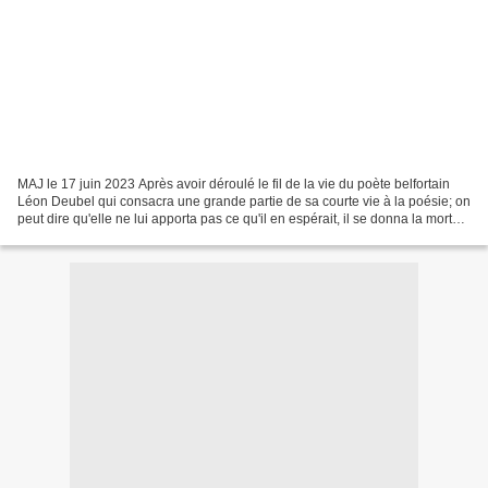
MAJ le 17 juin 2023 Après avoir déroulé le fil de la vie du poète belfortain
Léon Deubel qui consacra une grande partie de sa courte vie à la poésie; on
peut dire qu'elle ne lui apporta pas ce qu'il en espérait, il se donna la mort
dans les eaux de la...