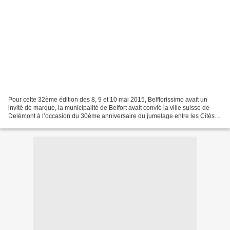
Pour cette 32ème édition des 8, 9 et 10 mai 2015, Belflorissimo avait un
invité de marque, la municipalité de Belfort avait convié la ville suisse de
Delémont à l’occasion du 30ème anniversaire du jumelage entre les Cités
du Lion et de la Porte au Loup....