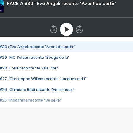
FACE A #30 : Eve Angeli raconte "Avant de partir"
#30 : Eve Angeli raconte "Avant de partir"
#29 : MC Solaar raconte "Bouge de là"
28 : Lorie raconte "Je vais vite"
#27 : Christophe Willem raconte "Jacques a dit"
#26 : Chimène Badi raconte "Entre nous"
#25 : Indochine raconte "3e sexe"
#24 : Zaho raconte "C'est chelou"
#23 : Patrick Bruel raconte "Au café des délices"
#22 : Kyo raconte "Le chemin"