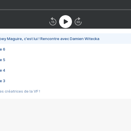
bey Maguire, c'est lui ! Rencontre avec Damien Witecka
e 6
e 5
e 4
e 3
s créatrices de la VF !
e 2
e 1
e Mektoub My Love arrive enfin ! Rencontre avec Shaïn Boumedine et Sal