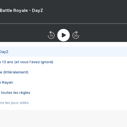
 Battle Royale - DayZ
 DayZ
 a 13 ans (et vous l'avez ignoré)
e (littéralement)
im Rayan
 toutes les règles
s les jeux vidéo
us choquant de Rockstar ? - Le scandale BULLY
e plus moche de Steam