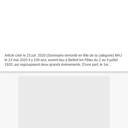
Article créé le 23 juil. 2020 (Sommaire remonté en tête de la catégorie) MAJ
le 23 mai 2025 Il y 100 ans, eurent lieu à Belfort les Fêtes du 2 au 4 juillet
1920, qui regroupaient deux grands évènements. D'une part, le 1er
Concours Fédéral & International...