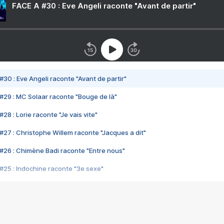
FACE A #30 : Eve Angeli raconte "Avant de partir"
#30 : Eve Angeli raconte "Avant de partir"
#29 : MC Solaar raconte "Bouge de là"
28 : Lorie raconte "Je vais vite"
#27 : Christophe Willem raconte "Jacques a dit"
#26 : Chimène Badi raconte "Entre nous"
#25 : Indochine raconte "3e sexe"
#24 : Zaho raconte "C'est chelou"
#23 : Patrick Bruel raconte "Au café des délices"
#22 : Kyo raconte "Le chemin"