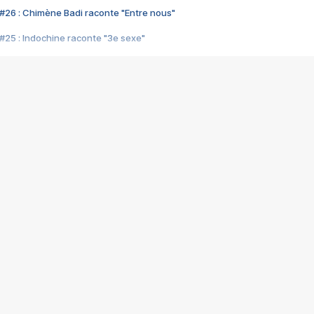
#26 : Chimène Badi raconte "Entre nous"
#25 : Indochine raconte "3e sexe"
#24 : Zaho raconte "C'est chelou"
#23 : Patrick Bruel raconte "Au café des délices"
#22 : Kyo raconte "Le chemin"
#21 : Nolwenn Leroy raconte "Cassé"
#20 : Patrick Hernandez raconte "Born to be alive"
#19 : Lorie raconte "Près de moi"
#18 : Michael Jones raconte "A nos actes manqués" (avec Jean-Jacque
#17 : Khaled raconte "Aïcha"
#16 : Corneille raconte "Parce qu'on vient de loin"
#15 : Indochine raconte "L'aventurier"