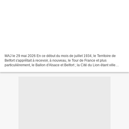
MAJ le 29 mai 2026 En ce début du mois de juillet 1934, le Territoire de
Belfort s'apprêtait à recevoir, à nouveau, le Tour de France et plus
particulièrement, le Ballon d'Alsace et Belfort ; la Cité du Lion étant ville
étape, organisa donc une arrivée...