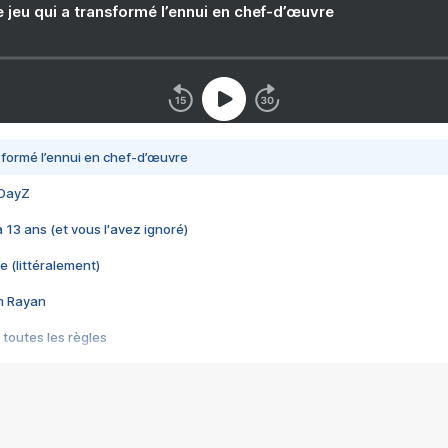
e jeu qui a transformé l’ennui en chef-d’œuvre
nsformé l’ennui en chef-d’œuvre
 DayZ
 a 13 ans (et vous l'avez ignoré)
e (littéralement)
im Rayan
 toutes les règles
s les jeux vidéo
us choquant de Rockstar ? - Le scandale BULLY
e plus moche de Steam