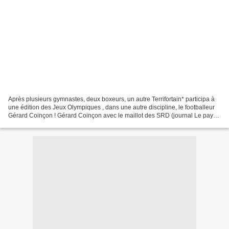
Après plusieurs gymnastes, deux boxeurs, un autre Terrifortain* participa à
une édition des Jeux Olympiques , dans une autre discipline, le footballeur
Gérard Coinçon ! Gérard Coinçon avec le maillot des SRD (journal Le pays)
*Terrifortain : Nom des habitants...