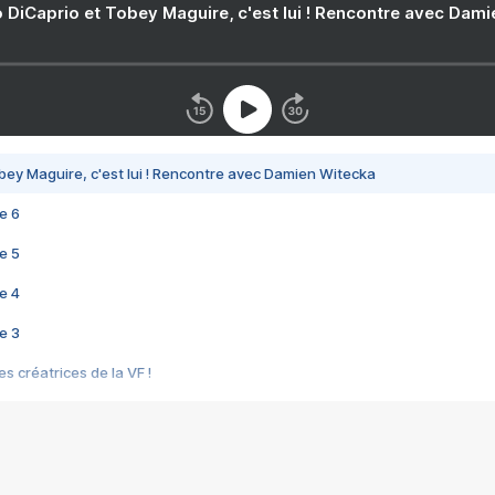
 DiCaprio et Tobey Maguire, c'est lui ! Rencontre avec Dam
bey Maguire, c'est lui ! Rencontre avec Damien Witecka
e 6
e 5
e 4
e 3
s créatrices de la VF !
e 2
e 1
e Mektoub My Love arrive enfin ! Rencontre avec Shaïn Boumedine et Sal