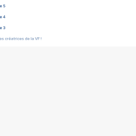
e 5
e 4
e 3
s créatrices de la VF !
e 2
e 1
e Mektoub My Love arrive enfin ! Rencontre avec Shaïn Boumedine et Sal
i : après Toni en famille
elle réalise le bouleversant Dites lui que je l'aime
ais ! Rencontre autour de Vie privée de Rebecca Zlotowski
 de Marguerite, Grave... Rencontre avec Ella Rumpf
 Les Rêveurs, un film intime sur la santé mentale