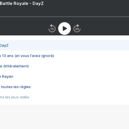
 Battle Royale - DayZ
 DayZ
 a 13 ans (et vous l'avez ignoré)
e (littéralement)
im Rayan
 toutes les règles
s les jeux vidéo
us choquant de Rockstar ? - Le scandale BULLY
e plus moche de Steam
du RÊVE tourne au CAUCHEMAR