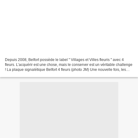
Depuis 2008, Belfort possède le label " Villages et Villes fleuris " avec 4
fleurs. L’acquérir est une chose, mais le conserver est un véritable challenge
! La plaque signalétique Belfort 4 fleurs (photo JM) Une nouvelle fois, les
Espaces verts de la...