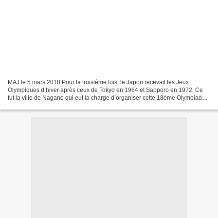
MAJ le 5 mars 2018 Pour la troisième fois, le Japon recevait les Jeux
Olympiques d’hiver après ceux de Tokyo en 1964 et Sapporo en 1972. Ce
fut la ville de Nagano qui eut la charge d’organiser cette 18ème Olympiade.
La ville avait déjà proposé sa candidature...