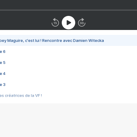
bey Maguire, c'est lui ! Rencontre avec Damien Witecka
e 6
e 5
e 4
e 3
s créatrices de la VF !
e 2
e 1
e Mektoub My Love arrive enfin ! Rencontre avec Shaïn Boumedine et Sal