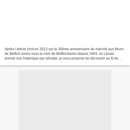
Après l’article écrit en 2013 sur le 30ème anniversaire du marché aux fleurs
de Belfort connu sous le nom de Belflorissimo depuis 1993, où j’avais
dressé son historique par décade, je vous propose de découvrir au fil du
vent, l’édition 2014 ! Pour mémoire,...