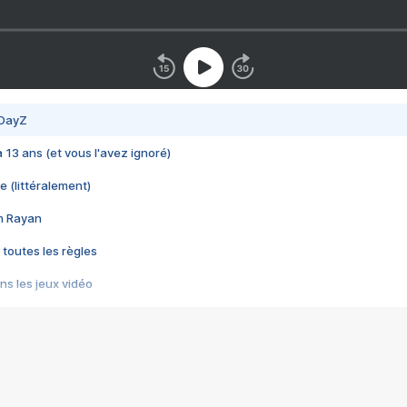
 DayZ
 a 13 ans (et vous l'avez ignoré)
e (littéralement)
im Rayan
 toutes les règles
s les jeux vidéo
us choquant de Rockstar ? - Le scandale BULLY
e plus moche de Steam
du RÊVE tourne au CAUCHEMAR