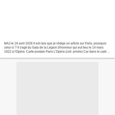
MAJ le 19 avril 2026 Il est rare que je rédige un article sur Paris, pourquoi
celui-ci ? Il s'agit du Gala de la Légion d'honneur qui eut lieu le 14 mars
1922 à l'Opéra. Carte postale Paris L'Opéra (coll. privée) Car dans le cadre
de l'article consacré...