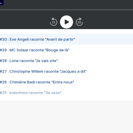
#30 : Eve Angeli raconte "Avant de partir"
#29 : MC Solaar raconte "Bouge de là"
28 : Lorie raconte "Je vais vite"
#27 : Christophe Willem raconte "Jacques a dit"
#26 : Chimène Badi raconte "Entre nous"
#25 : Indochine raconte "3e sexe"
#24 : Zaho raconte "C'est chelou"
#23 : Patrick Bruel raconte "Au café des délices"
#22 : Kyo raconte "Le chemin"