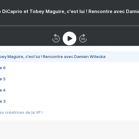
 DiCaprio et Tobey Maguire, c'est lui ! Rencontre avec Dam
bey Maguire, c'est lui ! Rencontre avec Damien Witecka
e 6
e 5
e 4
e 3
s créatrices de la VF !
e 2
e 1