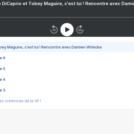
 DiCaprio et Tobey Maguire, c'est lui ! Rencontre avec Dam
bey Maguire, c'est lui ! Rencontre avec Damien Witecka
e 6
e 5
e 4
e 3
s créatrices de la VF !
e 2
e 1
e Mektoub My Love arrive enfin ! Rencontre avec Shaïn Boumedine et Sal