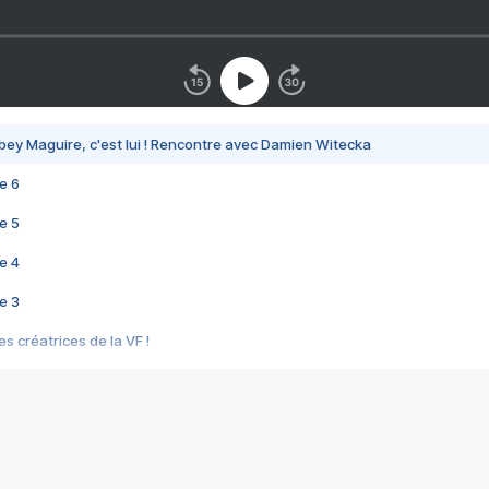
bey Maguire, c'est lui ! Rencontre avec Damien Witecka
e 6
e 5
e 4
e 3
s créatrices de la VF !
e 2
e 1
e Mektoub My Love arrive enfin ! Rencontre avec Shaïn Boumedine et Sal