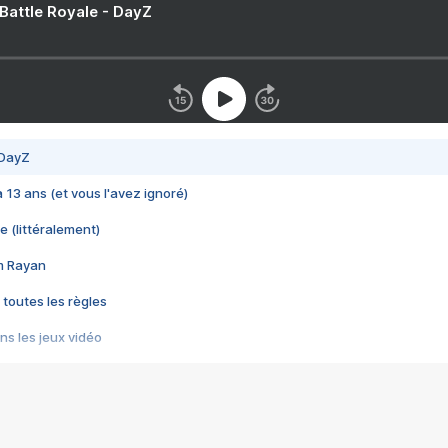
 Battle Royale - DayZ
 DayZ
 a 13 ans (et vous l'avez ignoré)
e (littéralement)
im Rayan
 toutes les règles
s les jeux vidéo
us choquant de Rockstar ? - Le scandale BULLY
e plus moche de Steam
du RÊVE tourne au CAUCHEMAR