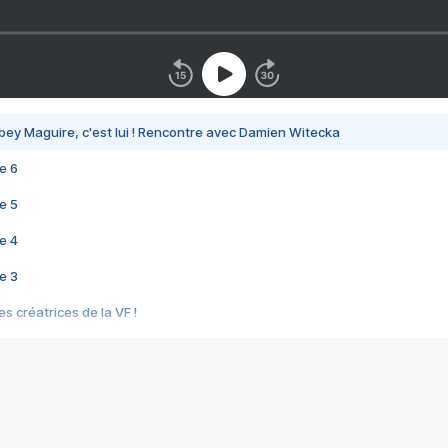
bey Maguire, c'est lui ! Rencontre avec Damien Witecka
e 6
e 5
e 4
e 3
s créatrices de la VF !
e 2
e 1
e Mektoub My Love arrive enfin ! Rencontre avec Shaïn Boumedine et Sal