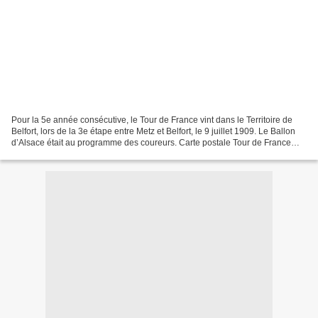
Pour la 5e année consécutive, le Tour de France vint dans le Territoire de
Belfort, lors de la 3e étape entre Metz et Belfort, le 9 juillet 1909. Le Ballon
d’Alsace était au programme des coureurs. Carte postale Tour de France
1909 Caricature (coll. privée)...