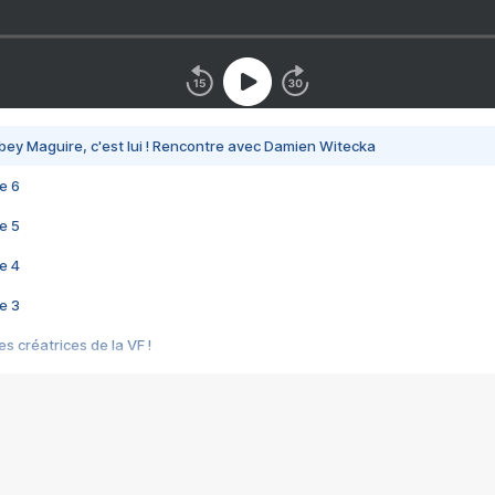
bey Maguire, c'est lui ! Rencontre avec Damien Witecka
e 6
e 5
e 4
e 3
s créatrices de la VF !
e 2
e 1
e Mektoub My Love arrive enfin ! Rencontre avec Shaïn Boumedine et Sal