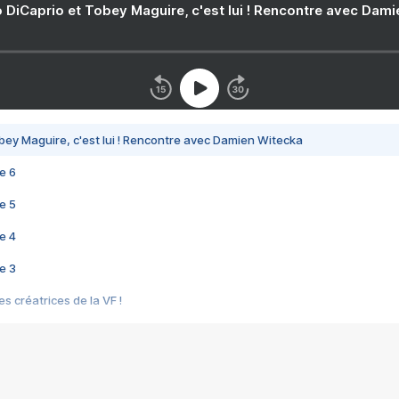
 DiCaprio et Tobey Maguire, c'est lui ! Rencontre avec Dam
bey Maguire, c'est lui ! Rencontre avec Damien Witecka
e 6
e 5
e 4
e 3
s créatrices de la VF !
e 2
e 1
e Mektoub My Love arrive enfin ! Rencontre avec Shaïn Boumedine et Sal