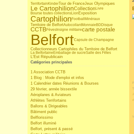
Tour de France
Jeux Olympiques
Terrifortain
Kinder
Le Cartophilion
Collection
Livre
Bourse toutes collections
Lion
Exposition
Cartophilion
Football
Minéraux
Territoire de Belfort
Autocollant
Monnaie
BD
Disque
CCTB
carte postale
Fèves
Insigne militaire
Belfort
Capsule de Champagne
Collectionneurs Cartophiles du Territoire de Belfort
La Belfortaine
Emballage de sucre
Salle des Fêtes
L’Est Républicain
Catégories principales
1 Association CCTB
1 Blog : Mode d'emploi et infos
1 Calendrier dates Réunions & Bourses
P
29 février, année bissextile
T
Aéroplanes & Aviateurs
J
Athlètes Terrifortains
d
Ballons & Dirigeables
Bâtiment public
V
Belflorissimo
Belfort illuminé
Belfort, présent & passé