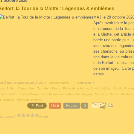
21 octobre 2020
Belfort, la Tour de la Miotte : Légendes & emblèmes
MAJ le 28 octobre 202
Après avoir traité la par
e historique de la Tour 
e la Miotte, cet article 
borde une partie plus l
ique avec ses légendes
ses chansons, sa prés
nce dans la vie culturel
e de Belfort, l'utilisation
de son image… Carte 
ostale...
osté par Le CartophiLion à 19:07 -
Commentaires [
…
]
- Permalien [
#
]
ags:
Belfort
,
Cartophilion
,
Tour de la Miotte
,
Pierre de la Miotte
,
Antoine Morlot
,
Gabriel Gravier
oseph Pelot
,
Juliette Mange
,
Lion Monument préféré des français
,
Miottains
,
Miotte
,
Rejetons
e la Miotte
,
Vigne de la Miotte
Repost
0
ous aimez ?
0 vote