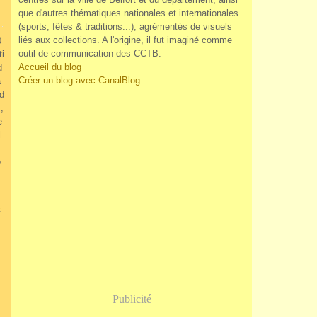
que d'autres thématiques nationales et internationales
(sports, fêtes & traditions...); agrémentés de visuels
liés aux collections. A l'origine, il fut imaginé comme
0
outil de communication des CCTB.
ti
Accueil du blog
d
Créer un blog avec CanalBlog
a
ud
,
e
l
p
,
Publicité