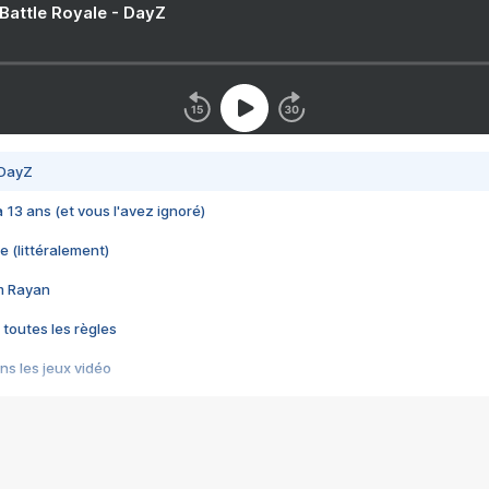
 Battle Royale - DayZ
 DayZ
 a 13 ans (et vous l'avez ignoré)
e (littéralement)
im Rayan
 toutes les règles
s les jeux vidéo
us choquant de Rockstar ? - Le scandale BULLY
e plus moche de Steam
du RÊVE tourne au CAUCHEMAR