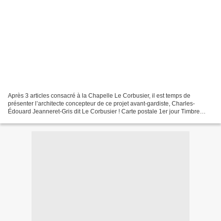
Après 3 articles consacré à la Chapelle Le Corbusier, il est temps de
présenter l’architecte concepteur de ce projet avant-gardiste, Charles-
Édouard Jeanneret-Gris dit Le Corbusier ! Carte postale 1er jour Timbre
1987 Le Corbusier (coll. JM) L’architecte...