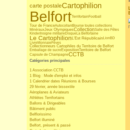
Cartophilion
carte postale
Belfort
Terrifortain
Football
Tour de France
Autocollant
Bourse toutes collections
Collection
Jeux Olympiques
Minéraux
Salle des Fêtes
Kinder
Insigne militaire
Disque
La Belfortaine
Le Cartophilion
L’Est Républicain
Lion
BD
Livre
Monnaie
Fèves
Collectionneurs Cartophiles du Territoire de Belfort
Territoire de Belfort
Emballage de sucre
Exposition
CCTB
Capsule de Champagne
Catégories principales
1 Association CCTB
1 Blog : Mode d'emploi et infos
1 Calendrier dates Réunions & Bourses
29 février, année bissextile
Aéroplanes & Aviateurs
Athlètes Terrifortains
Ballons & Dirigeables
Bâtiment public
Belflorissimo
Belfort illuminé
Belfort, présent & passé