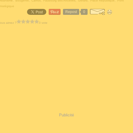
rbanisme
,
Bougenel
,
Carnot
,
Faubourg des Ancêtres
,
Gérard
,
Place République
,
Pont
tratégique
Repost
0
ous aimez ?
0 vote
Publicité