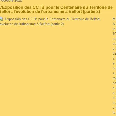
9 octobre 2022
L'Exposition des CCTB pour le Centenaire du Territoire de
Belfort, l'évolution de l'urbanisme à Belfort (partie 2)
M
A
le
1
oc
ob
e 
0
2 
e 
o
s 
ro
o
e 
e 
ou
su
vr
la