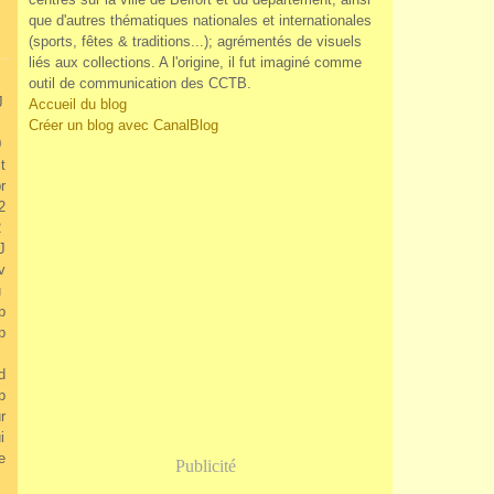
que d'autres thématiques nationales et internationales
(sports, fêtes & traditions...); agrémentés de visuels
liés aux collections. A l'origine, il fut imaginé comme
outil de communication des CCTB.
J
Accueil du blog
Créer un blog avec CanalBlog
0
t
r
2
2
J
v
u
p
p
s
d
p
r
i
e
Publicité