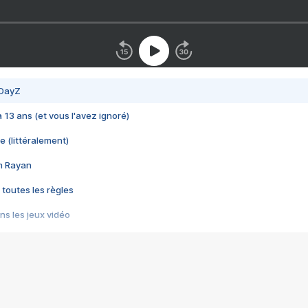
 DayZ
 a 13 ans (et vous l'avez ignoré)
e (littéralement)
im Rayan
 toutes les règles
s les jeux vidéo
us choquant de Rockstar ? - Le scandale BULLY
e plus moche de Steam
du RÊVE tourne au CAUCHEMAR