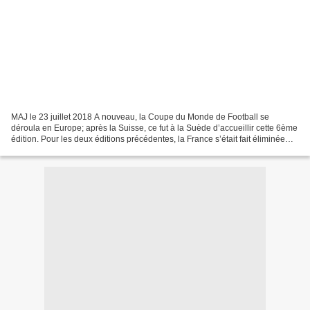
MAJ le 23 juillet 2018 A nouveau, la Coupe du Monde de Football se
déroula en Europe; après la Suisse, ce fut à la Suède d’accueillir cette 6ème
édition. Pour les deux éditions précédentes, la France s’était fait éliminée
par la même équipe… la Yougoslavie,...