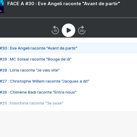
FACE A #30 : Eve Angeli raconte "Avant de partir"
#30 : Eve Angeli raconte "Avant de partir"
#29 : MC Solaar raconte "Bouge de là"
28 : Lorie raconte "Je vais vite"
#27 : Christophe Willem raconte "Jacques a dit"
#26 : Chimène Badi raconte "Entre nous"
#25 : Indochine raconte "3e sexe"
#24 : Zaho raconte "C'est chelou"
#23 : Patrick Bruel raconte "Au café des délices"
#22 : Kyo raconte "Le chemin"