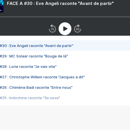
FACE A #30 : Eve Angeli raconte "Avant de partir"
#30 : Eve Angeli raconte "Avant de partir"
#29 : MC Solaar raconte "Bouge de là"
28 : Lorie raconte "Je vais vite"
#27 : Christophe Willem raconte "Jacques a dit"
#26 : Chimène Badi raconte "Entre nous"
#25 : Indochine raconte "3e sexe"
#24 : Zaho raconte "C'est chelou"
#23 : Patrick Bruel raconte "Au café des délices"
#22 : Kyo raconte "Le chemin"