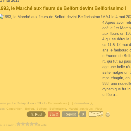
11 mai 2013
1993, le Marché aux fleurs de Belfort devint Belflorissimo !
MAJ le 4 mai 20
4 Après avoir ret
acé le 1er March
aux fleurs en 19
4 qui se déroula 
es 11 & 12 mai d
ans le faubourg 
e France de Belf
rt, qui fut au pas
age une belle ré
ssite malgré un 
mps chagrin, en 
993, une nouvell
dynamique fut in
ufflée à...
osté par Le CartophiLion à 23:21 -
Commentaires [
…
]
- Permalien [
#
]
ags:
Cartophilion
,
Belfort
,
Belflore
,
Belflorissimo
,
Marché aux fleurs
,
Fleur
Repost
0
ous aimez ?
0 vote