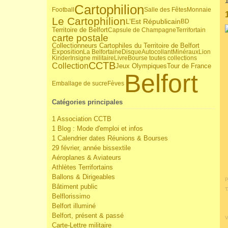
Cartophilion
Football
Salle des Fêtes
Monnaie
Le Cartophilion
L’Est Républicain
BD
Territoire de Belfort
Capsule de Champagne
Terrifortain
carte postale
Collectionneurs Cartophiles du Territoire de Belfort
Exposition
La Belfortaine
Disque
Autocollant
Minéraux
Lion
Kinder
Insigne militaire
Livre
Bourse toutes collections
CCTB
Collection
Jeux Olympiques
Tour de France
Belfort
Emballage de sucre
Fèves
Catégories principales
1 Association CCTB
1 Blog : Mode d'emploi et infos
1 Calendrier dates Réunions & Bourses
29 février, année bissextile
Aéroplanes & Aviateurs
Athlètes Terrifortains
Ballons & Dirigeables
P
Bâtiment public
T
Belflorissimo
Belfort illuminé
Belfort, présent & passé
V
Carte-Lettre militaire