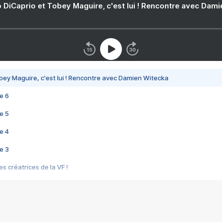
 DiCaprio et Tobey Maguire, c'est lui ! Rencontre avec Dam
bey Maguire, c'est lui ! Rencontre avec Damien Witecka
e 6
e 5
e 4
e 3
s créatrices de la VF !
e 2
e 1
e Mektoub My Love arrive enfin ! Rencontre avec Shaïn Boumedine et Sal