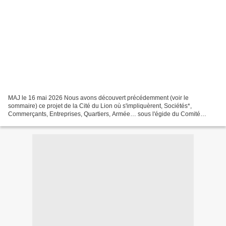
MAJ le 16 mai 2026 Nous avons découvert précédemment (voir le
sommaire) ce projet de la Cité du Lion où s'impliquèrent, Sociétés*,
Commerçants, Entreprises, Quartiers, Armée… sous l'égide du Comité
d'initiative, créé à cette occasion, ainsi que les deux...