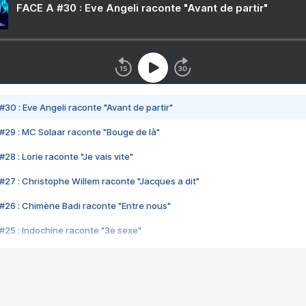
FACE A #30 : Eve Angeli raconte "Avant de partir"
#30 : Eve Angeli raconte "Avant de partir"
#29 : MC Solaar raconte "Bouge de là"
28 : Lorie raconte "Je vais vite"
#27 : Christophe Willem raconte "Jacques a dit"
#26 : Chimène Badi raconte "Entre nous"
#25 : Indochine raconte "3e sexe"
#24 : Zaho raconte "C'est chelou"
#23 : Patrick Bruel raconte "Au café des délices"
#22 : Kyo raconte "Le chemin"