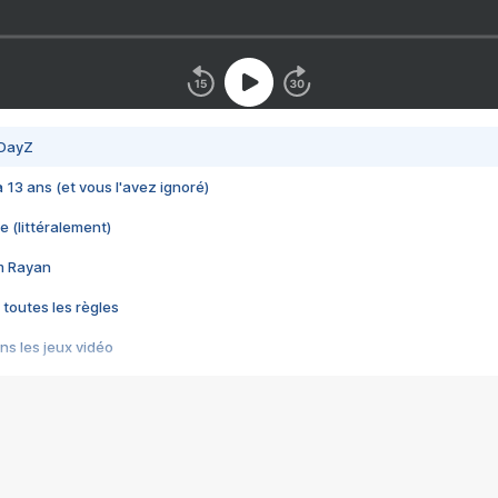
 DayZ
 a 13 ans (et vous l'avez ignoré)
e (littéralement)
im Rayan
 toutes les règles
s les jeux vidéo
us choquant de Rockstar ? - Le scandale BULLY
e plus moche de Steam
du RÊVE tourne au CAUCHEMAR