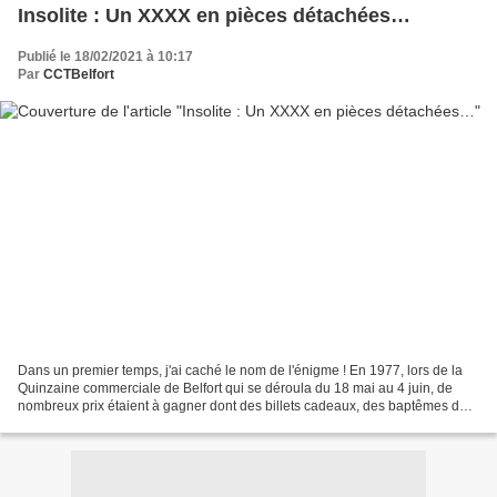
Insolite : Un XXXX en pièces détachées…
Publié le 18/02/2021 à 10:17
Par
CCTBelfort
Dans un premier temps, j'ai caché le nom de l'énigme ! En 1977, lors de la
Quinzaine commerciale de Belfort qui se déroula du 18 mai au 4 juin, de
nombreux prix étaient à gagner dont des billets cadeaux, des baptêmes de
l'air en hélicoptère, des transistors,...