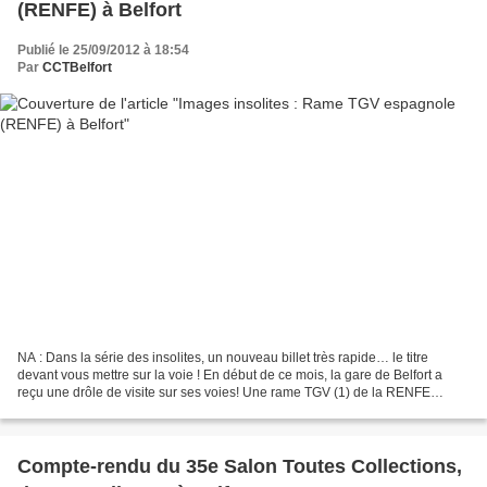
(RENFE) à Belfort
Publié le 25/09/2012 à 18:54
Par
CCTBelfort
NA : Dans la série des insolites, un nouveau billet très rapide… le titre
devant vous mettre sur la voie ! En début de ce mois, la gare de Belfort a
reçu une drôle de visite sur ses voies! Une rame TGV (1) de la RENFE
(SNCF espagnole) (2) était stationnée...
Compte-rendu du 35e Salon Toutes Collections,