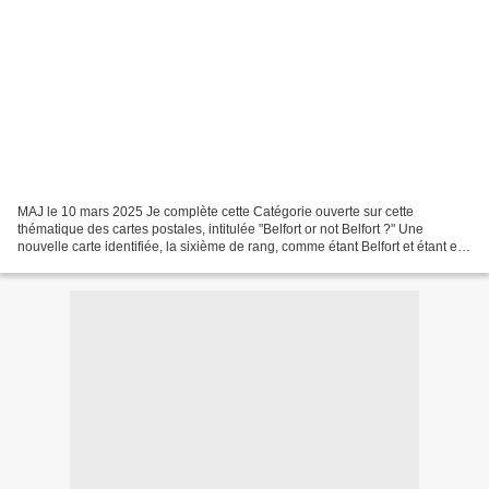
MAJ le 10 mars 2025 Je complète cette Catégorie ouverte sur cette
thématique des cartes postales, intitulée "Belfort or not Belfort ?" Une
nouvelle carte identifiée, la sixième de rang, comme étant Belfort et étant en
réalité une ville d'un autre département...