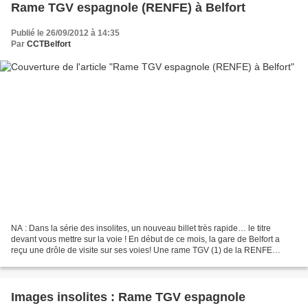
Rame TGV espagnole (RENFE) à Belfort
Publié le 26/09/2012 à 14:35
Par
CCTBelfort
NA : Dans la série des insolites, un nouveau billet très rapide… le titre
devant vous mettre sur la voie ! En début de ce mois, la gare de Belfort a
reçu une drôle de visite sur ses voies! Une rame TGV (1) de la RENFE
(SNCF espagnole) (2) était stationnée...
Images insolites : Rame TGV espagnole