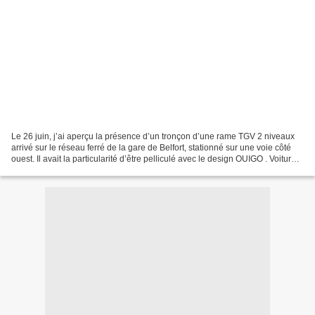
Le 26 juin, j’ai aperçu la présence d’un tronçon d’une rame TGV 2 niveaux
arrivé sur le réseau ferré de la gare de Belfort, stationné sur une voie côté
ouest. Il avait la particularité d’être pelliculé avec le design OUIGO . Voitures
du tronçon aux couleurs...