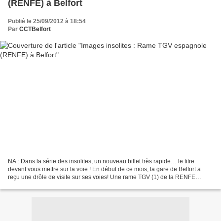
(RENFE) à Belfort
Publié le 25/09/2012 à 18:54
Par
CCTBelfort
NA : Dans la série des insolites, un nouveau billet très rapide… le titre
devant vous mettre sur la voie ! En début de ce mois, la gare de Belfort a
reçu une drôle de visite sur ses voies! Une rame TGV (1) de la RENFE
(SNCF espagnole) (2) était stationnée...