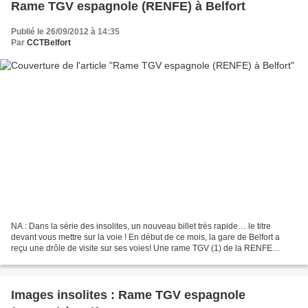
Rame TGV espagnole (RENFE) à Belfort
Publié le 26/09/2012 à 14:35
Par
CCTBelfort
NA : Dans la série des insolites, un nouveau billet très rapide… le titre
devant vous mettre sur la voie ! En début de ce mois, la gare de Belfort a
reçu une drôle de visite sur ses voies! Une rame TGV (1) de la RENFE
(SNCF espagnole) (2) était stationnée...
Images insolites : Rame TGV espagnole