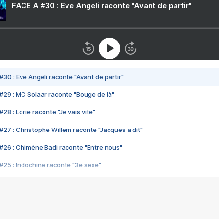
FACE A #30 : Eve Angeli raconte "Avant de partir"
#30 : Eve Angeli raconte "Avant de partir"
#29 : MC Solaar raconte "Bouge de là"
28 : Lorie raconte "Je vais vite"
#27 : Christophe Willem raconte "Jacques a dit"
#26 : Chimène Badi raconte "Entre nous"
#25 : Indochine raconte "3e sexe"
#24 : Zaho raconte "C'est chelou"
#23 : Patrick Bruel raconte "Au café des délices"
#22 : Kyo raconte "Le chemin"