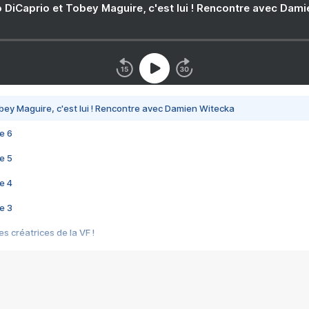
 DiCaprio et Tobey Maguire, c'est lui ! Rencontre avec Dam
bey Maguire, c'est lui ! Rencontre avec Damien Witecka
e 6
e 5
e 4
e 3
s créatrices de la VF !
e 2
e 1
e Mektoub My Love arrive enfin ! Rencontre avec Shaïn Boumedine et Sal